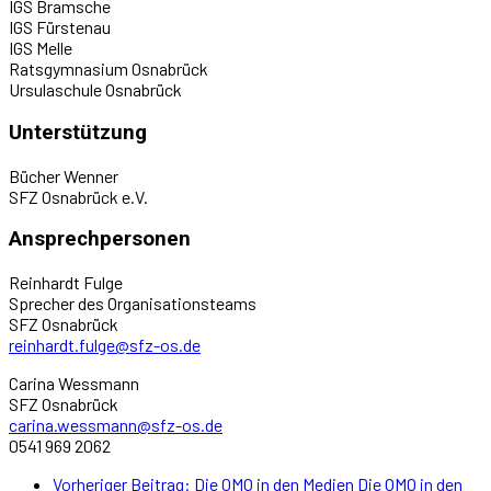
IGS Bramsche
IGS Fürstenau
IGS Melle
Ratsgymnasium Osnabrück
Ursulaschule Osnabrück
Unterstützung
Bücher Wenner
SFZ Osnabrück e.V.
Ansprechpersonen
Reinhardt Fulge
Sprecher des Organisationsteams
SFZ Osnabrück
reinhardt.fulge@sfz-os.de
Carina Wessmann
SFZ Osnabrück
carina.wessmann@sfz-os.de
0541 969 2062
Vorheriger Beitrag: Die OMO in den Medien
Die OMO in den