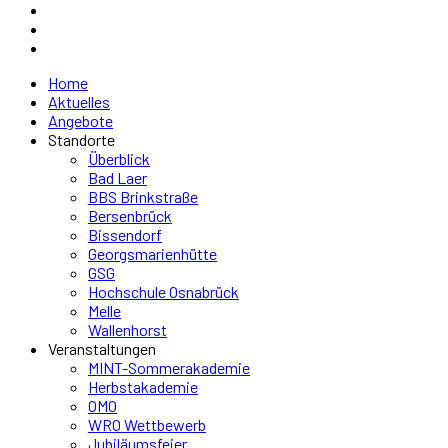
Home
Aktuelles
Angebote
Standorte
Überblick
Bad Laer
BBS Brinkstraße
Bersenbrück
Bissendorf
Georgsmarienhütte
GSG
Hochschule Osnabrück
Melle
Wallenhorst
Veranstaltungen
MINT-Sommerakademie
Herbstakademie
OMO
WRO Wettbewerb
Jubiläumsfeier