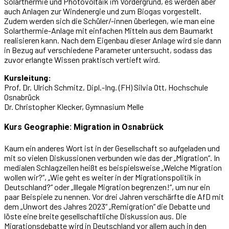
Solarthermie und Photovoltaik im Vordergrund, es werden aber
auch Anlagen zur Windenergie und zum Biogas vorgestellt.
Zudem werden sich die Schüler/-innen überlegen, wie man eine
Solarthermie-Anlage mit einfachen Mitteln aus dem Baumarkt
realisieren kann. Nach dem Eigenbau dieser Anlage wird sie dann
in Bezug auf verschiedene Parameter untersucht, sodass das
zuvor erlangte Wissen praktisch vertieft wird.
Kursleitung:
Prof. Dr. Ulrich Schmitz,
Dipl.-Ing. (FH) Silvia Ott
, Hochschule
Osnabrück
Dr. Christopher Klecker, Gymnasium Melle
Kurs Geographie: Migration in Osnabrück
Kaum ein anderes Wort ist in der Gesellschaft so aufgeladen und
mit so vielen Diskussionen verbunden wie das der „Migration“. In
medialen Schlagzeilen heißt es beispielsweise „Welche Migration
wollen wir?“, „Wie geht es weiter in der Migrationspolitik in
Deutschland?“ oder „Illegale Migration begrenzen!“, um nur ein
paar Beispiele zu nennen. Vor drei Jahren verschärfte die AfD mit
dem „Unwort des Jahres 2023“ „Remigration“ die Debatte und
löste eine breite gesellschaftliche Diskussion aus. Die
Migrationsdebatte wird in Deutschland vor allem auch in den