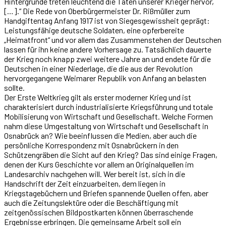
Hintergrunde treten leuchtend die Taten unserer Krieger hervor,
[…].“ Die Rede von Oberbürgermeister Dr. Rißmüller zum
Handgiftentag Anfang 1917 ist von Siegesgewissheit geprägt:
Leistungsfähige deutsche Soldaten, eine opferbereite
„Heimatfront“ und vor allem das Zusammenstehen der Deutschen
lassen für ihn keine andere Vorhersage zu. Tatsächlich dauerte
der Krieg noch knapp zwei weitere Jahre an und endete für die
Deutschen in einer Niederlage, die die aus der Revolution
hervorgegangene Weimarer Republik von Anfang an belasten
sollte.
Der Erste Weltkrieg gilt als erster moderner Krieg und ist
charakterisiert durch industrialisierte Kriegsführung und totale
Mobilisierung von Wirtschaft und Gesellschaft. Welche Formen
nahm diese Umgestaltung von Wirtschaft und Gesellschaft in
Osnabrück an? Wie beeinflussen die Medien, aber auch die
persönliche Korrespondenz mit Osnabrückern in den
Schützengräben die Sicht auf den Krieg? Das sind einige Fragen,
denen der Kurs Geschichte vor allem an Originalquellen im
Landesarchiv nachgehen will. Wer bereit ist, sich in die
Handschrift der Zeit einzuarbeiten, dem liegen in
Kriegstagebüchern und Briefen spannende Quellen offen, aber
auch die Zeitungslektüre oder die Beschäftigung mit
zeitgenössischen Bildpostkarten können überraschende
Ergebnisse erbringen. Die gemeinsame Arbeit soll ein