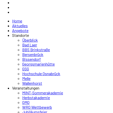
Home
Aktuelles
Angebote
Standorte
Überblick
Bad Laer
BBS Brinkstraße
Bersenbrück
Bissendorf
Georgsmarienhütte
GSG
Hochschule Osnabrück
Melle
Wallenhorst
Veranstaltungen
MINT-Sommerakademie
Herbstakademie
OMO
WRO Wettbewerb
Jubiläumsfeier