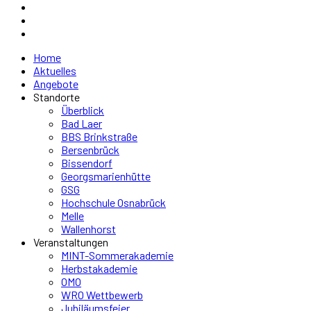
Home
Aktuelles
Angebote
Standorte
Überblick
Bad Laer
BBS Brinkstraße
Bersenbrück
Bissendorf
Georgsmarienhütte
GSG
Hochschule Osnabrück
Melle
Wallenhorst
Veranstaltungen
MINT-Sommerakademie
Herbstakademie
OMO
WRO Wettbewerb
Jubiläumsfeier