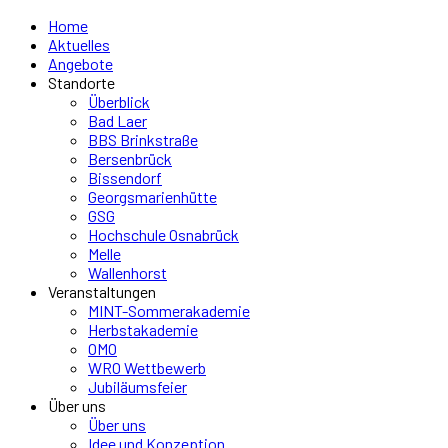
Home
Aktuelles
Angebote
Standorte
Überblick
Bad Laer
BBS Brinkstraße
Bersenbrück
Bissendorf
Georgsmarienhütte
GSG
Hochschule Osnabrück
Melle
Wallenhorst
Veranstaltungen
MINT-Sommerakademie
Herbstakademie
OMO
WRO Wettbewerb
Jubiläumsfeier
Über uns
Über uns
Idee und Konzeption