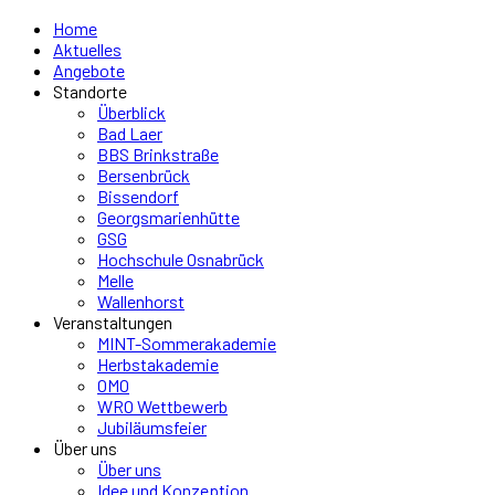
Home
Aktuelles
Angebote
Standorte
Überblick
Bad Laer
BBS Brinkstraße
Bersenbrück
Bissendorf
Georgsmarienhütte
GSG
Hochschule Osnabrück
Melle
Wallenhorst
Veranstaltungen
MINT-Sommerakademie
Herbstakademie
OMO
WRO Wettbewerb
Jubiläumsfeier
Über uns
Über uns
Idee und Konzeption