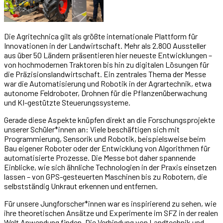
Die Agritechnica gilt als größte internationale Plattform für
Innovationen in der Landwirtschaft. Mehr als 2.800 Aussteller
aus über 50 Ländern präsentieren hier neueste Entwicklungen –
von hochmodernen Traktoren bis hin zu digitalen Lösungen für
die Präzisionslandwirtschaft. Ein zentrales Thema der Messe
war die Automatisierung und Robotik in der Agrartechnik, etwa
autonome Feldroboter, Drohnen für die Pflanzenüberwachung
und KI-gestützte Steuerungssysteme.
Gerade diese Aspekte knüpfen direkt an die Forschungsprojekte
unserer Schüler*innen an: Viele beschäftigen sich mit
Programmierung, Sensorik und Robotik, beispielsweise beim
Bau eigener Roboter oder der Entwicklung von Algorithmen für
automatisierte Prozesse. Die Messe bot daher spannende
Einblicke, wie sich ähnliche Technologien in der Praxis einsetzen
lassen – von GPS-gesteuerten Maschinen bis zu Robotern, die
selbstständig Unkraut erkennen und entfernen.
Für unsere Jungforscher*innen war es inspirierend zu sehen, wie
ihre theoretischen Ansätze und Experimente im SFZ in der realen
Welt Anwendung finden. Die Verbindung von Landtechnik und