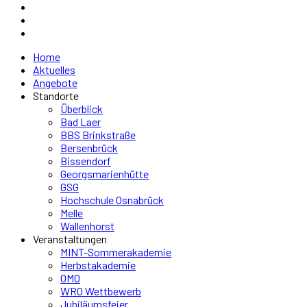
Home
Aktuelles
Angebote
Standorte
Überblick
Bad Laer
BBS Brinkstraße
Bersenbrück
Bissendorf
Georgsmarienhütte
GSG
Hochschule Osnabrück
Melle
Wallenhorst
Veranstaltungen
MINT-Sommerakademie
Herbstakademie
OMO
WRO Wettbewerb
Jubiläumsfeier