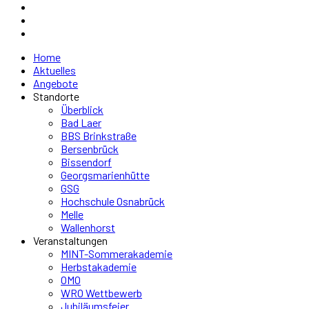
Home
Aktuelles
Angebote
Standorte
Überblick
Bad Laer
BBS Brinkstraße
Bersenbrück
Bissendorf
Georgsmarienhütte
GSG
Hochschule Osnabrück
Melle
Wallenhorst
Veranstaltungen
MINT-Sommerakademie
Herbstakademie
OMO
WRO Wettbewerb
Jubiläumsfeier