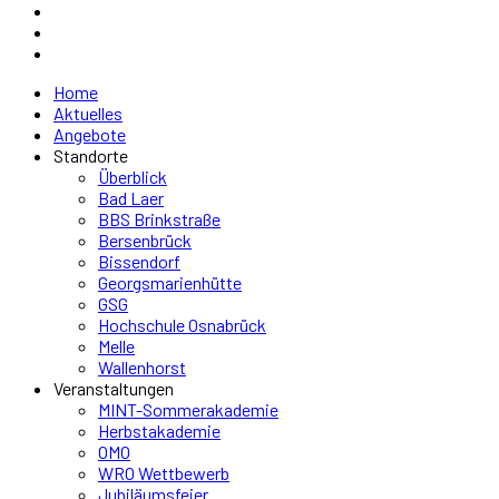
Home
Aktuelles
Angebote
Standorte
Überblick
Bad Laer
BBS Brinkstraße
Bersenbrück
Bissendorf
Georgsmarienhütte
GSG
Hochschule Osnabrück
Melle
Wallenhorst
Veranstaltungen
MINT-Sommerakademie
Herbstakademie
OMO
WRO Wettbewerb
Jubiläumsfeier