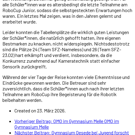
alle Schüler*innen war es altersbedingt die letzte Teilnahme am
RoboCup Junior, sodass die selbstgesteckten Erwartungen hoch
waren. Ein letztes Mal zeigen, was in den Jahren gelernt und
erarbeitet wurde.
Leider konnten die Tabellenplätze die wirklich guten Leistungen
der Schüler*innen, die natürlich gehofft hatten, ihre eigenen
Bestmarken zu knacken, nicht widerspiegeln. Nichtsdestotrotz
sind die Plätze 24 (Team SFZ-Nameless) und 26 (Team SFZ-
23.02) hart erkämpft und verdient, insbesondere, da die
Konkurrenz zunehmend auf Kameratechnik statt einfacher
Sensorik zurückgreift.
Während der vier Tage der Reise konnten viele Erkenntnisse und
Eindrücke gewonnen werden. Die Betreuer sind sehr
zuversichtlich, dass die Schüler*innen auch nach ihrer letzten
Teilnahme am RoboCup ihre Begeisterung für die Robotik
beibehalten werden.
Created on 23. März 2026.
Vorheriger Beitrag: OMO im Gymnasium Melle
OMO im
Gymnasium Melle
Nächster Beitrag: Gymnasium Oesede bei Jugend forscht