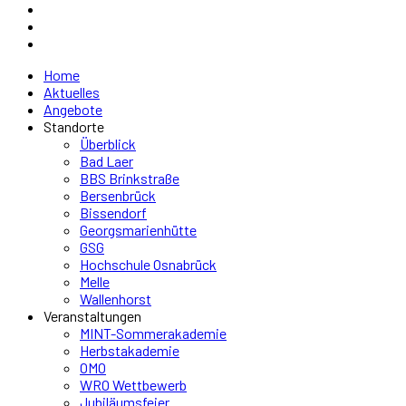
Home
Aktuelles
Angebote
Standorte
Überblick
Bad Laer
BBS Brinkstraße
Bersenbrück
Bissendorf
Georgsmarienhütte
GSG
Hochschule Osnabrück
Melle
Wallenhorst
Veranstaltungen
MINT-Sommerakademie
Herbstakademie
OMO
WRO Wettbewerb
Jubiläumsfeier