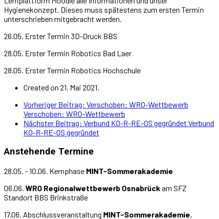
Lernplattform Moodle alle Informationen und unser
Hygienekonzept. Dieses muss spätestens zum ersten Termin
unterschrieben mitgebracht werden.
26.05. Erster Termin 3D-Druck BBS
28.05. Erster Termin Robotics Bad Laer
28.05. Erster Termin Robotics Hochschule
Created on 21. Mai 2021.
Vorheriger Beitrag: Verschoben: WRO-Wettbewerb
Verschoben: WRO-Wettbewerb
Nächster Beitrag: Verbund KO-R-RE-OS gegründet
Verbund
KO-R-RE-OS gegründet
Anstehende Termine
28.05. - 10.06. Kernphase
MINT-Sommerakademie
06.06.
WRO Regionalwettbewerb Osnabrück
am SFZ
Standort BBS Brinkstraße
17.06. Abschlussveranstaltung
MINT-Sommerakademie
,