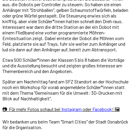
aus, die Dobots per Controller zu steuern. So haben sie einen
Anhänger mit "Strohballen", gelben Schaumstoffwürfeln, beladen
oder grüne Würfel gestapelt. Die Steuerung erwies sich als
knifflig, aber viele Schüler*innen hatten schnell den Dreh raus.
Interessant war dann die dritte Station an der ein Dobot mit
einem Fließband eine vorher programmierte Möhren-
Erntesituation zeigt. Dabei erntete der Dobot die Möhren vom
Feld, platzierte sie auf Trays, fuhr sie weiter zum Anhänger und
lud sie dann auf den Anhänger auf, bereit zum Abtransport.
Etwa 500 Schüler*innen der Klassen 5 bis 8 haben die Vorträge
und die Ausstellung besucht und zeigten großes Interesse am
Themenbereich und den Angeboten.
Später am Nachmittag fand am SFZ Standort an der Hochschule
noch ein Workshop für vorab angemeldete Schüler*innen statt
mit dem Thema "Gemeinsam für die Umwelt: 3D-Drucken mit
Blick auf Nachhaltigkeit".
📷 Für mehr Fotos schaut bei
Instagram
oder
Facebook
!
🖼️
Wir bedanken uns beim Team "Smart Cities" der Stadt Osnabrück
für die Organisation.