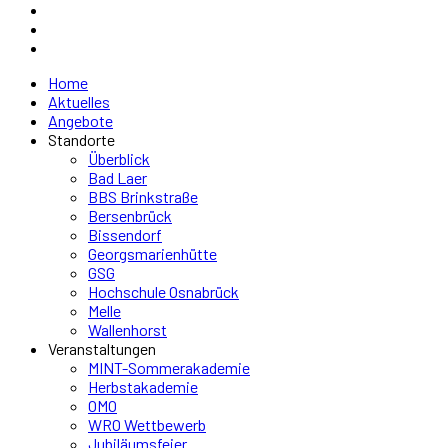
Home
Aktuelles
Angebote
Standorte
Überblick
Bad Laer
BBS Brinkstraße
Bersenbrück
Bissendorf
Georgsmarienhütte
GSG
Hochschule Osnabrück
Melle
Wallenhorst
Veranstaltungen
MINT-Sommerakademie
Herbstakademie
OMO
WRO Wettbewerb
Jubiläumsfeier