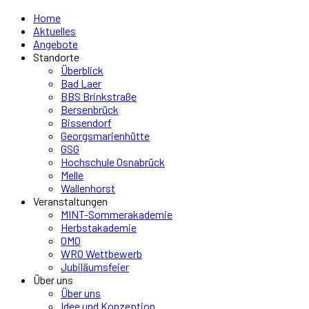
Home
Aktuelles
Angebote
Standorte
Überblick
Bad Laer
BBS Brinkstraße
Bersenbrück
Bissendorf
Georgsmarienhütte
GSG
Hochschule Osnabrück
Melle
Wallenhorst
Veranstaltungen
MINT-Sommerakademie
Herbstakademie
OMO
WRO Wettbewerb
Jubiläumsfeier
Über uns
Über uns
Idee und Konzeption